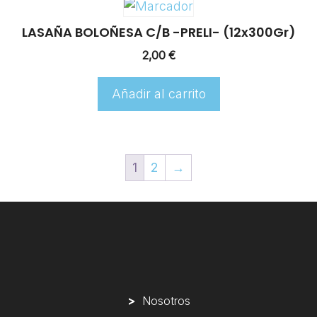
LASAÑA BOLOÑESA C/B -PRELI- (12x300Gr)
2,00
€
Añadir al carrito
1
2
→
>
Nosotros